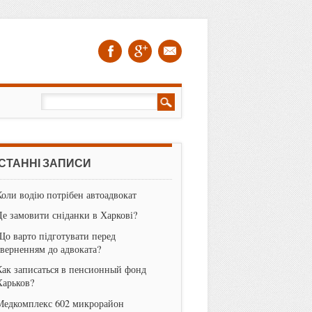
СТАННІ ЗАПИСИ
Коли водію потрібен автоадвокат
Де замовити сніданки в Харкові?
Що варто підготувати перед
зверненням до адвоката?
Как записаться в пенсионный фонд
Харьков?
Медкомплекс 602 микрорайон