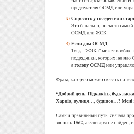
Часто на доске объявлений ес
председателя ОСМД или упра
Спросить у соседей или стар
Это банально, но часто самый
ОСМД или ЖСК.
Если дом ОСМД
Тогда “ЖЭКа” может вообще 
подрядчики, которых наняло 
голову ОСМД
а
или управля
Фраза, которую можно сказать по тел
“Добрий день. Підкажіть, будь ласка
Харків, вулиця…, будинок…? Мені п
Самый правильный путь: сначала про
1562
звонить
, а если дом не найден