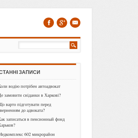
СТАННІ ЗАПИСИ
Коли водію потрібен автоадвокат
Де замовити сніданки в Харкові?
Що варто підготувати перед
зверненням до адвоката?
Как записаться в пенсионный фонд
Харьков?
Медкомплекс 602 микрорайон