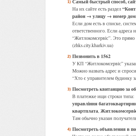
Самый быстрый способ, сай
“Конт
На их сайте есть раздел
район → улицу → номер дом
Если дом есть в списке, сист
ответственного. Если адреса н
“Житлокомсервіс”. Это прямо 
(zhks.city.kharkiv.ua)
Позвонить в 1562
У КП “Житлокомсервіс” указа
Можно назвать адрес и спроси
“Хто є управителем будинку за
Посмотреть квитанцию за о
В платежке ищи строки типа:
управління багатоквартирн
квартплата
Житлокомсерві
,
Там обычно указан получател
Посмотреть объявления в по