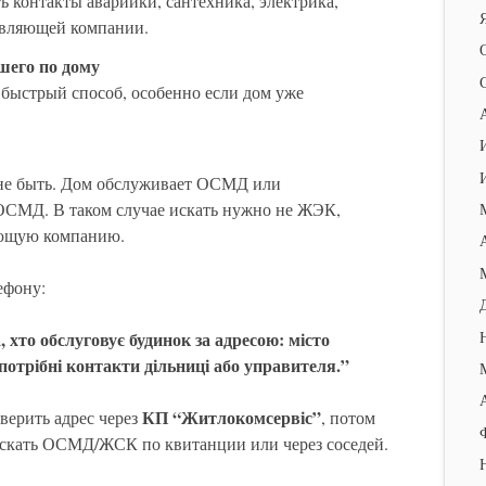
ть контакты аварийки, сантехника, электрика,
вляющей компании.
шего по дому
 быстрый способ, особенно если дом уже
не быть. Дом обслуживает ОСМД или
ОСМД. В таком случае искать нужно не ЖЭК,
ющую компанию.
ефону:
, хто обслуговує будинок за адресою: місто
отрібні контакти дільниці або управителя.”
КП “Житлокомсервіс”
верить адрес через
, потом
, искать ОСМД/ЖСК по квитанции или через соседей.