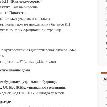
т КП “Житлокомсервіс”
акти”
. Там выбираешь:
а → “Показати”
.
ема покажет участок и контакты
ет, значит дом не находится на балансе КП
указано на их официальной странице.
1562
на круглосуточная диспетчерская служба
.
ть:
 адресою…?” (zhks.city.kharkiv.ua)
бслуживание дома
А
им будинком
утримання будинку
,
,
с
ОСББ
ЖБК
управляюча компанія
,
,
,
.
ь денег, код ЄДРПОУ и иногда телефон.
дъезде